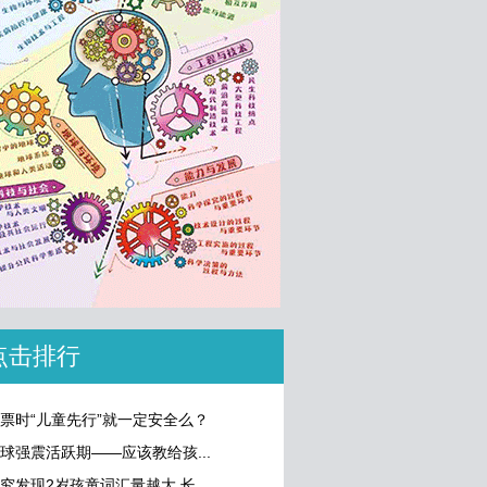
点击排行
票时“儿童先行”就一定安全么？
球强震活跃期——应该教给孩...
究发现2岁孩童词汇量越大 长...