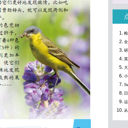
检
全
研
英
大
小
S
日
运
从