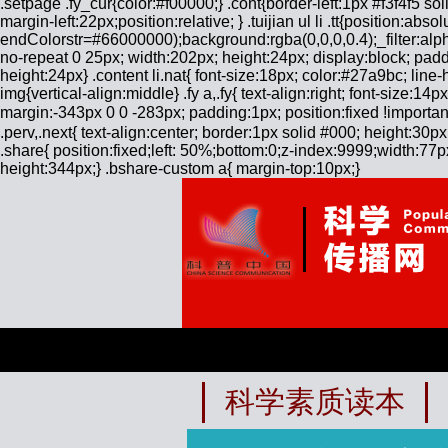
.setpage .fy_cur{color:#f00000;} .cont{border-left:1px #f3f4f5 sol
margin-left:22px;position:relative; } .tuijian ul li .tt{position
endColorstr=#66000000);background:rgba(0,0,0,0.4);_filter:alph
no-repeat 0 25px; width:202px; height:24px; display:block; padd
height:24px} .content li.nat{ font-size:18px; color:#27a9bc; li
img{vertical-align:middle} .fy a,.fy{ text-align:right; font-size:1
margin:-343px 0 0 -283px; padding:1px; position:fixed !importan
.perv,.next{ text-align:center; border:1px solid #000; height:30px
.share{ position:fixed;left: 50%;bottom:0;z-index:9999;width:77
height:344px;} .bshare-custom a{ margin-top:10px;}
科学素质读本