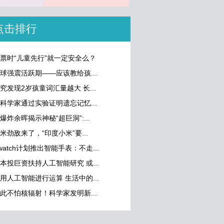
点击排行
票时“儿童先行”就一定安全么？
球强震活跃期——应该教给孩...
究发现2岁孩童词汇量越大 长...
科学家通过实验证明遗忘记忆...
爆炸余晖揭示神秘“超巨洞”:...
米劲敌来了，“印度小米”要...
watch计划推出智能手表：不走...
本投巨资扶持人工智能研究 或...
用人工智能进行运算 生活中的...
此不怕核辐射！科学家发明新...