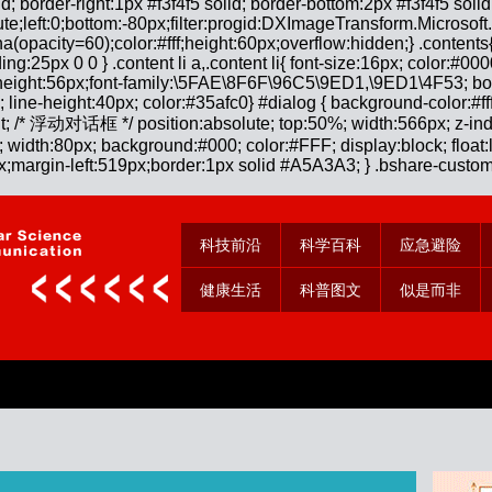
id; border-right:1px #f3f4f5 solid; border-bottom:2px #f3f4f5 solid
:absolute;left:0;bottom:-80px;filter:progid:DXImageTransform.Micro
a(opacity=60);color:#fff;height:60px;overflow:hidden;} .content
ing:25px 0 0 } .content li a,.content li{ font-size:16px; color:
ne-height:56px;font-family:\5FAE\8F6F\96C5\9ED1,\9ED1\4F53; bor
4px; line-height:40px; color:#35afc0} #dialog { background-color:#ff
t; /* 浮动对话框 */ position:absolute; top:50%; width:566px; z-index:
; width:80px; background:#000; color:#FFF; display:block; float:le
px;margin-left:519px;border:1px solid #A5A3A3; } .bshare-custom{
科技前沿
科学百科
应急避险
健康生活
科普图文
似是而非