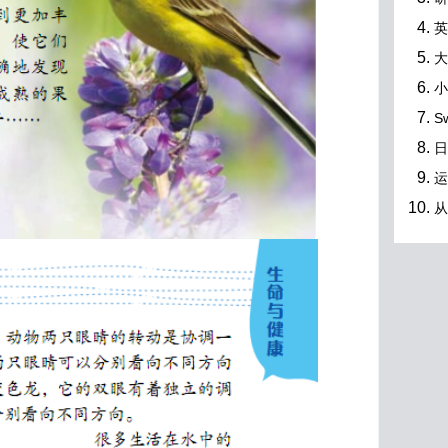
英
大
小
S
日
运
从