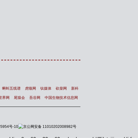
蝌蚪五线谱
虎嗅网
钛媒体
砍柴网
新科
世界网
尾猿会
吾谷网
中国生物技术信息网
5954号-10
京公网安备 11010202008982号