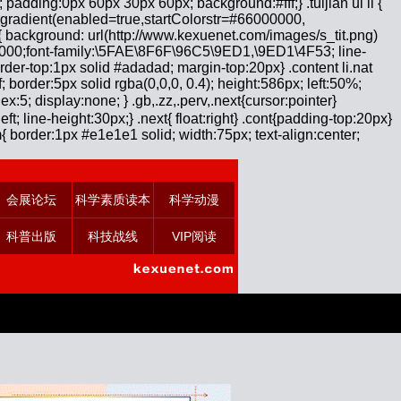
; padding:0px 60px 30px 60px; background:#fff;} .tuijian ul li {
soft.gradient(enabled=true,startColorstr=#66000000,
s{ background: url(http://www.kexuenet.com/images/s_tit.png)
#000000;font-family:\5FAE\8F6F\96C5\9ED1,\9ED1\4F53; line-
der-top:1px solid #adadad; margin-top:20px} .content li.nat
f; border:5px solid rgba(0,0,0, 0.4); height:586px; left:50%;
5; display:none; } .gb,.zz,.perv,.next{cursor:pointer}
ft; line-height:30px;} .next{ float:right} .cont{padding-top:20px}
 border:1px #e1e1e1 solid; width:75px; text-align:center;
会展论坛
科学素质读本
科学动漫
科普出版
科技战线
VIP阅读