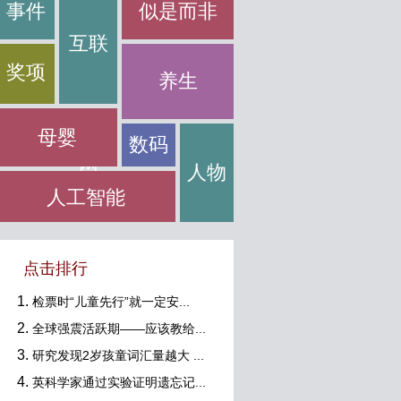
事件
似是而非
互联
奖项
养生
母婴
数码
网
人物
人工智能
点击排行
检票时“儿童先行”就一定安...
全球强震活跃期——应该教给...
研究发现2岁孩童词汇量越大 ...
英科学家通过实验证明遗忘记...