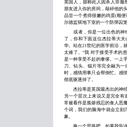
英国人，据称此人因杀人罪服
朋友进入你的房间，敲碎他的
品尝一个煮得很嫩的鸡蛋(顺便
尔德监狱地下室的一个防弹囚笼
或者，你是一位出色的神经
了，你和下面这位杰拉蒂大夫(Dr
华。站在21世纪的医学前沿，
太难了。“我 对于接受手术的
是一种享受不起的奢侈。一上
刀、钻头、锯片等完全融为一
时，感情用事只会帮倒忙。感
彻底驱逐掉了。
杰拉蒂是英国最杰出的神经外
另一个层次上来说又是完全有
常被看作是孤僻残忍的食人恶
个词，我们的脑海中就会立刻
象。
换一个思路吧。如果我告诉你