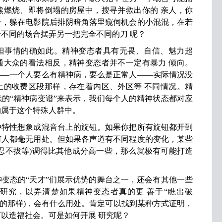
熊燃烧、即将倒塌的房屋中，搜寻并救出你的 亲人，你
子，躲在电影院后排阴暗角落里窥伺机会的小混混，在若
不同的场合摆弄另一把完全不同的刀 呢？
事情的确如此。精神变态者具有无畏、自信、魅力超
通大众的看法相反，精神变态者并不一定有暴力 倾向。
——一个人要么有精神病，要么是正常人——实际情况没
上的收费区段那样，存在着内区、外区等 不同情况。精
的“精神病变谱”来表示，我们每个人的精神状态都对应
物属于这个特殊人群中。
性想象成混音台上的旋钮。如果你把所有旋钮都开到
何人都毫无用处。但如果各声道有不同程度的变化，某些
忍不拔等)调得比其他成分高一些，那么就极有可能打造
态的“天才”们展示优势的舞台之一，还会有其他一些
些研究，以弄清楚如果精神变态者真的更 善于“瞧出破
示的那样)，会有什么用处。肯定可以找到某种方式证明，
以造福社会。可是如何开展 研究呢？