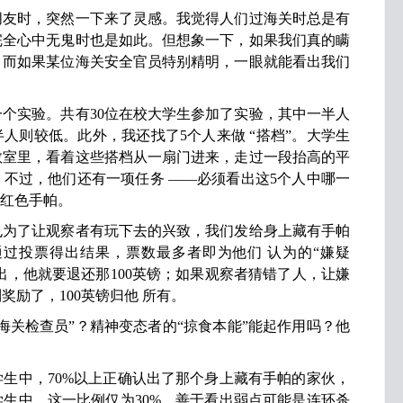
时，突然一下来了灵感。我觉得人们过海关时总是有
完全心中无鬼时也是如此。但想象一下，如果我们真的瞒
？而如果某位海关安全官员特别精明，一眼就能看出我们
实验。共有30位在校大学生参加了实验，其中一半人
人则较低。此外，我还找了5个人来做 “搭档”。大学生
教室里，看着这些搭档从一扇门进来，走过一段抬高的平
不过，他们还有一项任务 ——必须看出这5个人中哪一
块红色手帕。
了让观察者有玩下去的兴致，我们发给身上藏有手帕
者通过投票得出结果，票数最多者即为他们 认为的“嫌疑
认出，他就要退还那100英镑；如果观察者猜错了人，让嫌
励了，100英镑归他 所有。
关检查员”？精神变态者的“掠食本能”能起作用吗？他
？
中，70%以上正确认出了那个身上藏有手帕的家伙，
生中，这一比例仅为30%。善于看出弱点可能是连环杀