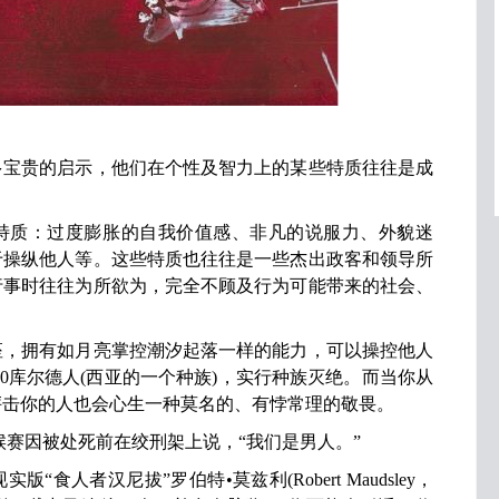
贵的启示，他们在个性及智力上的某些特质往往是成
质：过度膨胀的自我价值感、非凡的说服力、外貌迷
于操纵他人等。这些特质也往往是一些杰出政客和领导所
行事时往往为所欲为，完全不顾及行为可能带来的社会、
拥有如月亮掌控潮汐起落一样的能力，可以操控他人
000库尔德人(西亚的一个种族)，实行种族灭绝。而当你从
抨击你的人也会心生一种莫名的、有悖常理的敬畏。
赛因被处死前在绞刑架上说，“我们是男人。”
人者汉尼拔”罗伯特•莫兹利(Robert Maudsley，