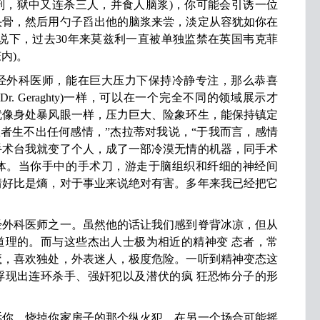
刑，狱中又连杀三人，并食人脑浆)，你可能会引诱一位
头骨，然后用勺子舀出他的脑浆来尝，淡定从容犹如你在
说下，过去30年来莫兹利一直被单独监禁在英国韦克菲
内)。
外科医师，能在巨大压力下保持冷静专注，那么恭喜
. Geraghty)一样，可以在一个完全不同的领域展示才
就像身处暴风眼一样，压力巨大、险象环生，能保持镇定
患者生不出任何感情，”杰拉蒂对我说，“于我而言，感情
手术台我就变了个人，成了一部冷漠无情的机器，同手术
体。当你手中的手术刀，游走于脑组织和纤细的神经间
情好比是熵，对于事业来说绝对有害。多年来我已经把它
科医师之一。虽然他的话让我们感到脊背冰凉，但从
道理的。而与这些杰出人士极为相近的精神变 态者，常
魔，喜欢独处，外表迷人，极度危险。一听到精神变态这
浮现出连环杀手、强奸犯以及潜伏的疯 狂恐怖分子的形
，烧掉你家房子的那个纵火犯，在另一个场合可能摇