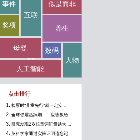
事件
似是而非
互联
奖项
养生
母婴
数码
网
人物
人工智能
点击排行
检票时“儿童先行”就一定安...
全球强震活跃期——应该教给...
研究发现2岁孩童词汇量越大 ...
英科学家通过实验证明遗忘记...