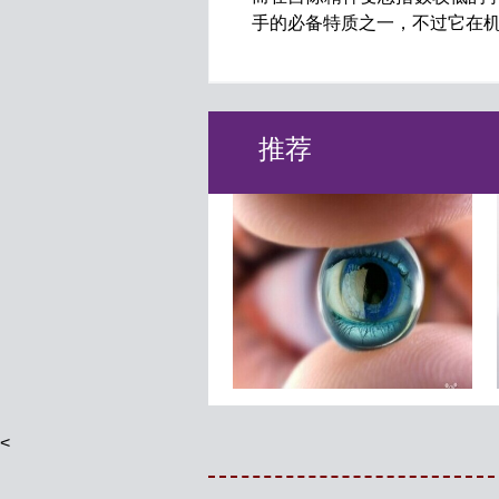
手的必备特质之一，不过它在
推荐
睡8小时死得快？
智能镜子 让你变得更漂亮
<