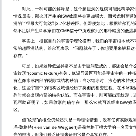
对此，一种可能的解释是，这个超巨洞的规模可能比科学家们
情况属实，那么其产生的ISW效应将会更加强大。而考虑到萨普
洞的半径最大可能达到2.7亿秒差距。但即便如此，根据维尔瓦
然不足以产生科学家们在CMB信号中所观察到的那种幅度的低温
事实上，根据目前的宇宙学理论模型，我们的宇宙根本就不可
常的超巨洞结构。维尔瓦表示：“问题就在于，你想要用来解释这
存在。”
可是，如果这种低温异常不是由于巨洞造成的，那还会是什么
宙纹形”(cosmic texture)有关，低温异常区可能是宇宙中的一种拓扑缺陷(
有点像水冰内部的裂隙或结构缺陷：当水结冰时，液态的水转变
化，这些宇宙中的结构区域也经历了类似的相变过程。在水冰凝
列时就会出现内部的结构缺陷。而在宇宙中，则可能出现纹形，这
瓦帮助证明了，如果纹形的确存在，那么它就可以经由ISW效
区。
但“纹形”的概念仍然还只是一种理论猜测，没有任何实际观测
冯-魏格特(Rien van de Weijgaert)是荷兰格丁根大学的
亮的想法，但我们缺乏证据来证明它是否真实存在。”