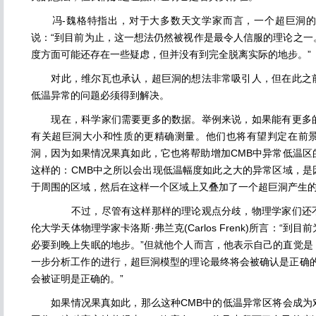
冯-魏格特指出，对于大多数天文学家而言，一个超巨洞的
说：“到目前为止，这一想法仍然被视作是最令人信服的理论之一
度方面可能还存在一些疑虑，但并没有到完全脱离实际的地步。”
对此，维尔瓦也承认，超巨洞的想法非常吸引人，但在此之前
低温异常的问题必须得到解决。
现在，科学家们需要更多的数据。举例来说，如果能有更多的
有关超巨洞大小和性质的更精确测量。他们也将有望判定在前
洞，因为如果情况果真如此，它也将帮助增加CMB中异常低温区
这样的：CMB中之所以会出现低温幅度如此之大的异常区域，是
于周围的区域，然后在这样一个区域上又叠加了一个超巨洞产生
不过，尽管有这样那样的理论观点分歧，物理学家们还不
伦大学天体物理学家卡洛斯·弗兰克(Carlos Frenk)所言：“
必要到晚上失眠的地步。”但就他个人而言，他表示自己的直觉是
一步分析工作的进行，超巨洞模型的理论最终将会被确认是正确的
会被证明是正确的。”
如果情况果真如此，那么这种CMB中的低温异常区将会成为