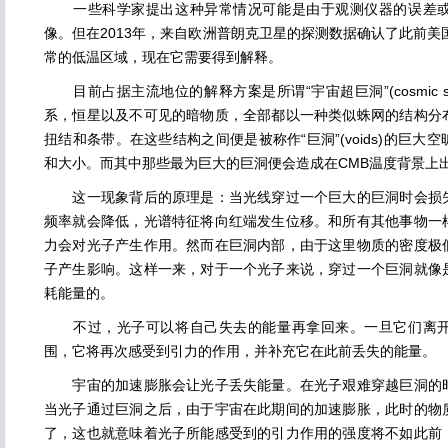
一些科学家提出这种异常情况可能是由于观测仪器的误差或
像。但在2013年，来自欧洲普朗克卫星的探测数据确认了此前美
常的低温区域，现在它需要得到解释。
目前占据主流地位的解释方案是所谓“宇宙超巨洞”(cosmic su
系，恒星以及不可见的暗物质，全部都以一种类似蛛网的结构分
扭结和条带。在这些结构之间便是被称作“巨洞”(voids)的巨
和大小。而其中那些最为巨大的巨洞便会造成在CMB温度背景上
这一现象背后的原理是：当光线穿过一个巨大的巨洞时会损失
频率就会降低，光谱特征将向红端发生位移。和所有其他事物一
力会对光子产生作用。然而在巨洞内部，由于这里物质的密度极
子产生影响。这样一来，对于一个光子来说，穿过一个巨洞就像
耗能量的。
不过，光子可以将自己失去的能量再拿回来。一旦它们离开
围，它将再次感受到引力的作用，并补充它在此前丢失的能量。
宇宙的加速膨胀会让光子丢失能量。在光子艰难穿越巨洞的时
当光子通过巨洞之后，由于宇宙在此期间的加速膨胀，此时的物
了，这也就意味着光子所能感受到的引力作用的强度将不如此前