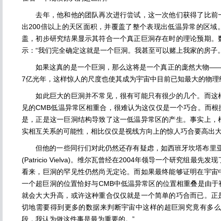
去年，他和他的团队再次进行尝试，这一次他们获得了比前一
出200倍以上的天区面积，并覆盖了整个表现出低温异常的区域
盖，初步研究结果显示其符合一个真正巨洞存在时的理论预期。
示：“我们完全确定这就是一个巨洞。我甚至可以赌上我家的房子。
如果这真的是一个巨洞，那么这将是一个真正的庞然大物——它
7亿光年，这样惊人的尺度也使其成为宇宙中目前已知最大的物理
如此巨大的巨洞并不常见，很有可能只有很少的几个。而这样
见的CMB低温异常区相重合，很难认为这仅仅是一个巧合。而根
是，正是这一巨洞结构导致了这一低温异常区的产生。事实上，
实相互关系的可能性，相比仅仅是视线方向上的惊人巧合要高出大
但他的一些同行们对此仍然还存有疑虑，如西班牙坎塔布里亚
(Patricio Vielva)。维尔瓦曾经在2004年领导一个研究组最
看来，巨洞的罕见性仍然尚无定论。而如果最终能够证明在宇宙
一个超巨洞的位置恰好与CMB中低温异常区的位置相重叠是由于
就会大大升高，或许这种重合仅仅就是一个简单的巧合而已。正
切地需要得到更多的数据来判断宇宙中这样的超巨洞究竟有多么
段，我认为做这件事是最为重要的。”